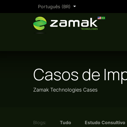
Pular para o conteúdo
Português (BR)
O Método Zamak
Por setor
P
Casos de Im
Zamak Technologies Cases
Blogs:
Tudo
Estudo Consultivo