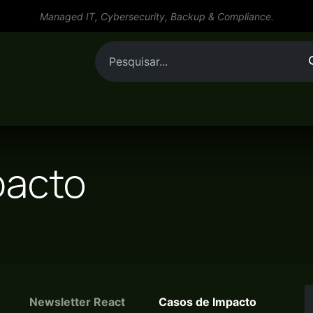
Managed IT, Cybersecurity, Backup & Compliance.
or cargo
Ferramentas
Serviços
Recursos
pacto
Newsletter React
Casos de Impacto