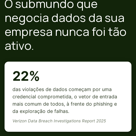
O submundo que
negocia dados da sua
empresa nunca foi tão
ativo.
22%
das violações de dados começam por uma
credencial comprometida, o vetor de entrada
mais comum de todos, à frente do phishing e
da exploração de falhas.
Verizon Data Breach Investigations Report 2025