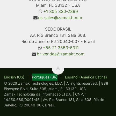
Miami FL 33132 - USA
+1 305 330-2899
us-sales@zamakt.com
SEDE BRASIL
Av. Rio Branco 181, Sala 608.
Rio de Janeiro RJ 20040-007 - Brazil
+55 21 3553-6311
br-vendas@zamakt.com
English (US)
|
Português (BR)
|
Español (América Latina)
© 2026 Zamak Technologies, LLC. | All rights reserved. | 888
Biscayne Blvd, Suite 505, Miami, FL 33132, USA.
Zamak Tecnologia da Informacao LTDA. | CNPJ:
14.150.689/0001-45 | Av. Rio Branco 181, Sala 608, Rio de
Janeiro, RJ 20040-007, Brasil.