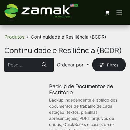
Pular para o conteúdo
Produtos
Continuidade e Resiliência (BCDR)
Continuidade e Resiliência (BCDR)
Ordenar por
Filtros
Backup de Documentos de
Escritório
Backup independente e isolado dos
documentos de trabalho de cada
estação (textos, planilhas,
apresentações, PDFs, arquivos de
dados, QuickBooks e caixas de e-