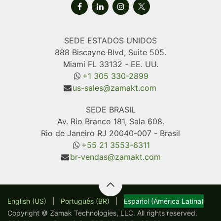
SEDE ESTADOS UNIDOS
888 Biscayne Blvd, Suite 505.
Miami FL 33132 - EE. UU.
+1 305 330-2899
us-sales@zamakt.com
SEDE BRASIL
Av. Rio Branco 181, Sala 608.
Rio de Janeiro RJ 20040-007 - Brasil
+55 21 3553-6311
br-vendas@zamakt.com
English (US)
|
Português (BR)
|
Español (América Latina)
Copyright © Zamak Technologies, LLC. All rights reserved.