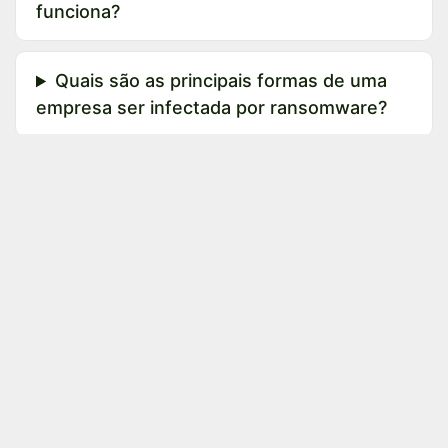
funciona?
Quais são as principais formas de uma
empresa ser infectada por ransomware?
Como uma empresa pode se proteger
de um ataque de ransomware?
em
Estudo Consultivo
Kleber Leal by Zamak Portal
14 de novembro
de 2018
COMPARTILHAR ESTA PUBLICAÇÃO