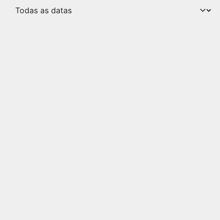
Ler o próximo
Conheça as
vantagens e os mitos
que rodeiam a