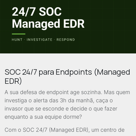
SOC 24/7 para Endpoints (Managed
EDR)
A sua defesa de endpoint age sozinha. Mas quem
investiga o alerta das 3h da manhã, caça o
invasor que se esconde e decide o que fazer
enquanto a sua equipe dorme?
Com o SOC 24/7 (Managed EDR), um centro de